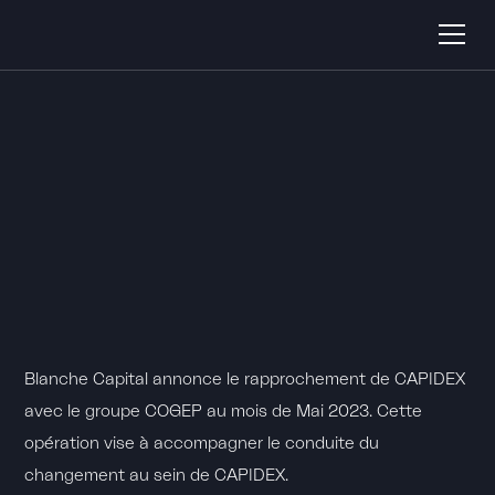
B
l
a
n
c
h
e
C
a
p
i
t
a
l
a
n
n
o
n
c
e
l
e
r
a
p
p
r
o
c
h
e
m
e
n
t
d
e
C
A
P
I
D
E
X
a
v
e
c
l
e
g
r
o
u
p
e
C
O
G
E
P
a
u
m
o
i
s
d
e
M
a
i
2
0
2
3
.
C
e
t
t
e
o
p
é
r
a
t
i
o
n
v
i
s
e
à
a
c
c
o
m
p
a
g
n
e
r
l
e
c
o
n
d
u
i
t
e
d
u
c
h
a
n
g
e
m
e
n
t
a
u
s
e
i
n
d
e
C
A
P
I
D
E
X
.