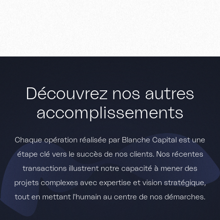
D
é
c
o
u
v
r
e
z
n
o
s
a
u
t
r
e
s
a
c
c
o
m
p
l
i
s
s
e
m
e
n
t
s
C
h
a
q
u
e
o
p
é
r
a
t
i
o
n
r
é
a
l
i
s
é
e
p
a
r
B
l
a
n
c
h
e
C
a
p
i
t
a
l
e
s
t
u
n
e
é
t
a
p
e
c
l
é
v
e
r
s
l
e
s
u
c
c
è
s
d
e
n
o
s
c
l
i
e
n
t
s
.
N
o
s
r
é
c
e
n
t
e
s
t
r
a
n
s
a
c
t
i
o
n
s
i
l
l
u
s
t
r
e
n
t
n
o
t
r
e
c
a
p
a
c
i
t
é
à
m
e
n
e
r
d
e
s
p
r
o
j
e
t
s
c
o
m
p
l
e
x
e
s
a
v
e
c
e
x
p
e
r
t
i
s
e
e
t
v
i
s
i
o
n
s
t
r
a
t
é
g
i
q
u
e
,
t
o
u
t
e
n
m
e
t
t
a
n
t
l
'
h
u
m
a
i
n
a
u
c
e
n
t
r
e
d
e
n
o
s
d
é
m
a
r
c
h
e
s
.