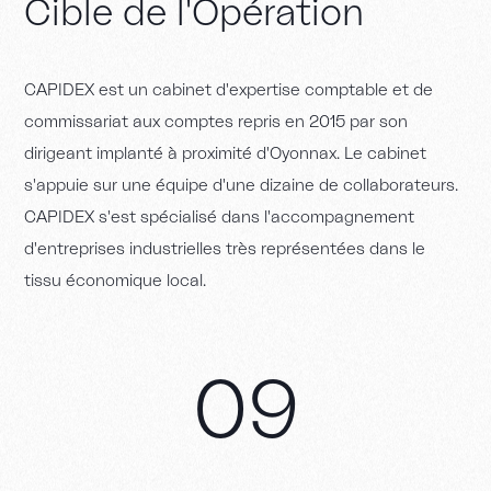
C
i
b
l
e
d
e
l
'
O
p
é
r
a
t
i
o
n
C
A
P
I
D
E
X
e
s
t
u
n
c
a
b
i
n
e
t
d
'
e
x
p
e
r
t
i
s
e
c
o
m
p
t
a
b
l
e
e
t
d
e
c
o
m
m
i
s
s
a
r
i
a
t
a
u
x
c
o
m
p
t
e
s
r
e
p
r
i
s
e
n
2
0
1
5
p
a
r
s
o
n
d
i
r
i
g
e
a
n
t
i
m
p
l
a
n
t
é
à
p
r
o
x
i
m
i
t
é
d
'
O
y
o
n
n
a
x
.
L
e
c
a
b
i
n
e
t
s
'
a
p
p
u
i
e
s
u
r
u
n
e
é
q
u
i
p
e
d
'
u
n
e
d
i
z
a
i
n
e
d
e
c
o
l
l
a
b
o
r
a
t
e
u
r
s
.
C
A
P
I
D
E
X
s
'
e
s
t
s
p
é
c
i
a
l
i
s
é
d
a
n
s
l
'
a
c
c
o
m
p
a
g
n
e
m
e
n
t
d
'
e
n
t
r
e
p
r
i
s
e
s
i
n
d
u
s
t
r
i
e
l
l
e
s
t
r
è
s
r
e
p
r
é
s
e
n
t
é
e
s
d
a
n
s
l
e
t
i
s
s
u
é
c
o
n
o
m
i
q
u
e
l
o
c
a
l
.
0
9