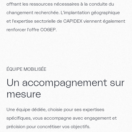
o
f
f
r
a
n
t
l
e
s
r
e
s
s
o
u
r
c
e
s
n
é
c
e
s
s
a
i
r
e
s
à
l
a
c
o
n
d
u
i
t
e
d
u
c
h
a
n
g
e
m
e
n
t
r
e
c
h
e
r
c
h
é
e
.
L
'
i
m
p
l
a
n
t
a
t
i
o
n
g
é
o
g
r
a
p
h
i
q
u
e
e
t
l
'
e
x
p
e
r
t
i
s
e
s
e
c
t
o
r
i
e
l
l
e
d
e
C
A
P
I
D
E
X
v
i
e
n
n
e
n
t
é
g
a
l
e
m
e
n
t
r
e
n
f
o
r
c
e
r
l
'
o
f
f
r
e
C
O
G
E
P
.
É
Q
U
I
P
E
M
O
B
I
L
I
S
É
E
U
n
a
c
c
o
m
p
a
g
n
e
m
e
n
t
s
u
r
m
e
s
u
r
e
U
n
e
é
q
u
i
p
e
d
é
d
i
é
e
,
c
h
o
i
s
i
e
p
o
u
r
s
e
s
e
x
p
e
r
t
i
s
e
s
s
p
é
c
i
f
i
q
u
e
s
,
v
o
u
s
a
c
c
o
m
p
a
g
n
e
a
v
e
c
e
n
g
a
g
e
m
e
n
t
e
t
p
r
é
c
i
s
i
o
n
p
o
u
r
c
o
n
c
r
é
t
i
s
e
r
v
o
s
o
b
j
e
c
t
i
f
s
.