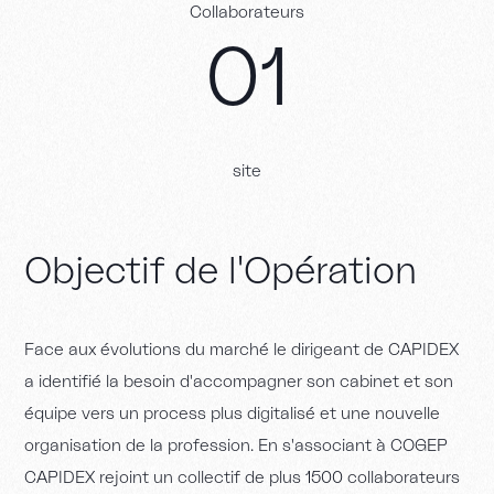
C
o
l
l
a
b
o
r
a
t
e
u
r
s
0
1
s
i
t
e
O
b
j
e
c
t
i
f
d
e
l
'
O
p
é
r
a
t
i
o
n
F
a
c
e
a
u
x
é
v
o
l
u
t
i
o
n
s
d
u
m
a
r
c
h
é
l
e
d
i
r
i
g
e
a
n
t
d
e
C
A
P
I
D
E
X
a
i
d
e
n
t
i
f
i
é
l
a
b
e
s
o
i
n
d
'
a
c
c
o
m
p
a
g
n
e
r
s
o
n
c
a
b
i
n
e
t
e
t
s
o
n
é
q
u
i
p
e
v
e
r
s
u
n
p
r
o
c
e
s
s
p
l
u
s
d
i
g
i
t
a
l
i
s
é
e
t
u
n
e
n
o
u
v
e
l
l
e
o
r
g
a
n
i
s
a
t
i
o
n
d
e
l
a
p
r
o
f
e
s
s
i
o
n
.
E
n
s
'
a
s
s
o
c
i
a
n
t
à
C
O
G
E
P
C
A
P
I
D
E
X
r
e
j
o
i
n
t
u
n
c
o
l
l
e
c
t
i
f
d
e
p
l
u
s
1
5
0
0
c
o
l
l
a
b
o
r
a
t
e
u
r
s